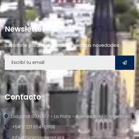
Newsletter
Suscribite para recibir todas nuestras novedades
Contacto
Diagonal 80 N 817 - La Plata – Buenos Aires – Argentina
+54 9 221 654-0908
info@florencioperez.org