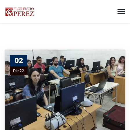
02
Dic 22