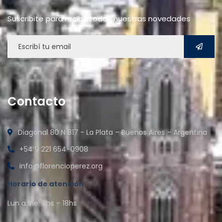
Suscribite para recibir todas nuestras novedades
Contacto
Diagonal 80 N 817 - La Plata – Buenos Aires – Argentina
+54 9 221 654-0908
info@florencioperez.org
Horario de atención
Lun a Vie: 9hs – 18hs