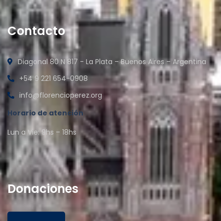
Contacto
Diagonal 80 N 817 - La Plata – Buenos Aires – Argentina
+54 9 221 654-0908
info@florencioperez.org
Horario de atención
Lun a Vie: 9hs – 18hs
Donaciones